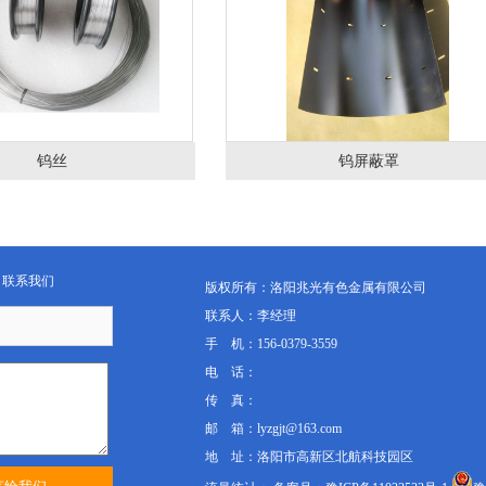
钨丝
钨屏蔽罩
联系我们
版权所有：洛阳兆光有色金属有限公司
联系人：李经理
手 机：156-0379-3559
电 话：
传 真：
邮 箱：lyzgjt@163.com
地 址：洛阳市高新区北航科技园区