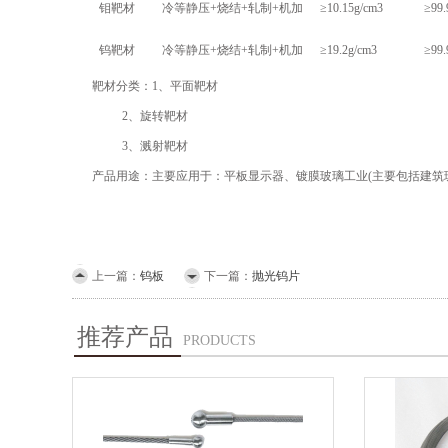
钼靶材
冷等静压+烧结+轧制+机加
≥10.15g/cm3
≥99
钨靶材
冷等静压+烧结+轧制+机加
≥19.2g/cm3
≥99
靶材分类：1、平面靶材
2、旋转靶材
3、溅射靶材
产品用途：主要应用于：平板显示器、镀膜玻璃工业(主要包括建筑
上一篇：
钨板
下一篇：
抛光钨片
推荐产品
PRODUCTS